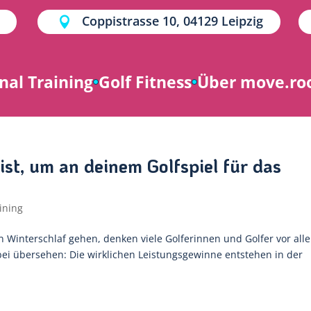
Coppistrasse 10, 04129 Leipzig

nal Training
Golf Fitness
Über move.r
ist, um an deinem Golfspiel für das
ining
n Winterschlaf gehen, denken viele Golferinnen und Golfer vor all
bei übersehen: Die wirklichen Leistungsgewinne entstehen in der