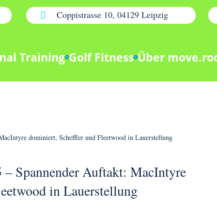
Coppistrasse 10, 04129 Leipzig

nal Training
Golf Fitness
Über move.r
Intyre dominiert, Scheffler und Fleetwood in Lauerstellung
 Spannender Auftakt: MacIntyre
leetwood in Lauerstellung