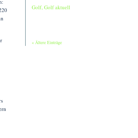
n:
Golf
,
Golf aktuell
 220
hn
r
« Ältere Einträge
rs
ern