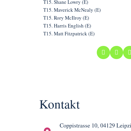
T15. Shane Lowry (E)
T15. Maverick McNealy (E)
T15. Rory McIlroy (E)
T15. Harris English (E)
T15. Matt Fitzpatrick (E)


Kontakt
Coppistrasse 10, 04129 Leipz