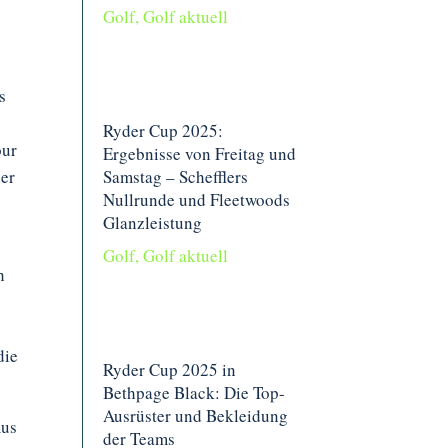
Golf
,
Golf aktuell
s
Ryder Cup 2025:
our
Ergebnisse von Freitag und
Samstag – Schefflers
der
Nullrunde und Fleetwoods
Glanzleistung
Golf
,
Golf aktuell
h
die
Ryder Cup 2025 in
Bethpage Black: Die Top-
Ausrüster und Bekleidung
mus
der Teams