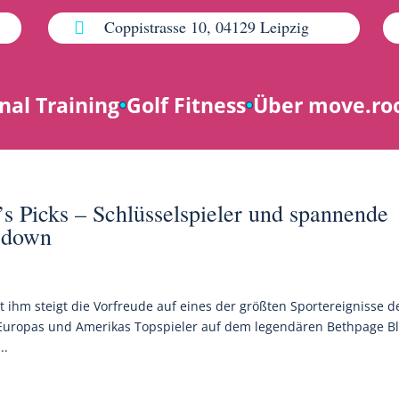
Coppistrasse 10, 04129 Leipzig

nal Training
Golf Fitness
Über move.r
s Picks – Schlüsselspieler und spannende
wdown
t ihm steigt die Vorfreude auf eines der größten Sportereignisse d
 Europas und Amerikas Topspieler auf dem legendären Bethpage B
..